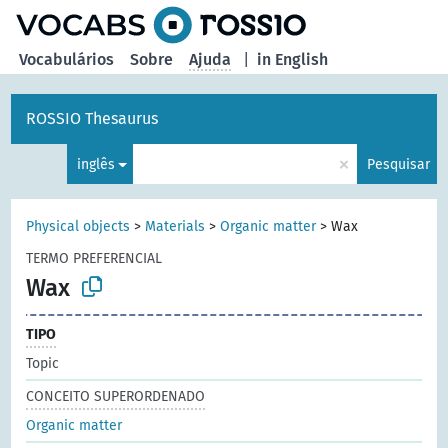
principal
Vocabulários
Sobre
Ajuda
|
in English
ROSSIO Thesaurus
×
inglês
Pesquisar
Physical objects
>
Materials
>
Organic matter
>
Wax
TERMO PREFERENCIAL
Wax
TIPO
Topic
CONCEITO SUPERORDENADO
Organic matter