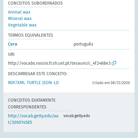
CONCEITOS SUBORDINADOS
Animal wax
Mineral wax
Vegetable wax
TERMOS EQUIVALENTES
Cera
português
URI
http://vocabs.rossio.fcsh.unl.pt/tesauro/c_4f2488e3
DESCARREGAR ESTE CONCEITO:
RDF/XML
TURTLE
JSON-LD
Criado em 08/12/2020
CONCEITOS EXATAMENTE
CORRESPONDENTES
http://vocab.getty.edu/aa
vocab.getty.edu
t/300014585