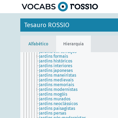
principal
Jardins aromático
Jardins barrocos
Jardins botânicos
Jardins chineses
Jardins de esculturas
Tesauro ROSSIO
Jardins de flores
Jardins de níveis
Jardins em declive
Jardins em miniatura
Alfabético
Hierarquia
Jardins em passeio
Jardins em terraços
Jardins formais
Jardins históricos
Jardins interiores
Jardins japoneses
Jardins maneiristas
Jardins medievais
Jardins memoriais
Jardins modernistas
Jardins mogóis
Jardins murados
Jardins neoclássicos
Jardins paisagistas
Jardins persas
Jardins pós-modernistas