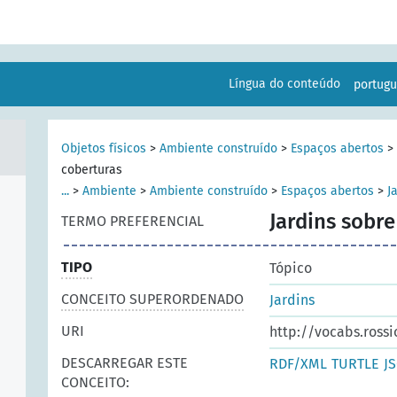
Língua do conteúdo
portug
Objetos físicos
>
Ambiente construído
>
Espaços abertos
>
coberturas
...
>
Ambiente
>
Ambiente construído
>
Espaços abertos
>
J
Jardins sobre
TERMO PREFERENCIAL
TIPO
Tópico
CONCEITO SUPERORDENADO
Jardins
URI
http://vocabs.rossi
DESCARREGAR ESTE
RDF/XML
TURTLE
J
CONCEITO: