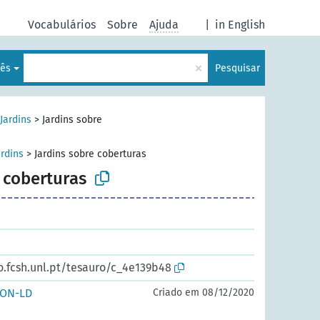
Vocabulários
Sobre
Ajuda
|
in English
×
uês
Pesquisar
Jardins
>
Jardins sobre
ardins
>
Jardins sobre coberturas
 coberturas
o.fcsh.unl.pt/tesauro/c_4e139b48
SON-LD
Criado em 08/12/2020