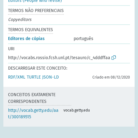
Editors (People who revise)
TERMOS NÃO PREFERENCIAIS
Copyeditors
TERMOS EQUIVALENTES
Editores de cópias
português
URI
http://vocabs.rossio.fcsh.unl.pt/tesauro/c_4dddffaa
DESCARREGAR ESTE CONCEITO:
RDF/XML
TURTLE
JSON-LD
Criado em 08/12/2020
CONCEITOS EXATAMENTE
CORRESPONDENTES
http://vocab.getty.edu/aa
vocab.getty.edu
t/300189515