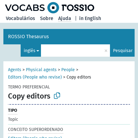
principal
Vocabulários
Sobre
Ajuda
|
in English
ROSSIO Thesaurus
×
inglês
Pesquisar
Agents
>
Physical agents
>
People
>
Editors (People who revise)
>
Copy editors
TERMO PREFERENCIAL
Copy editors
TIPO
Topic
CONCEITO SUPERORDENADO