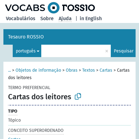
principal
Vocabulários
Sobre
Ajuda
|
in English
Tesauro ROSSIO
×
português
Pesquisar
...
>
Objetos de informação
>
Obras
>
Textos
>
Cartas
>
Cartas
dos leitores
TERMO PREFERENCIAL
Cartas dos leitores
TIPO
Tópico
CONCEITO SUPERORDENADO