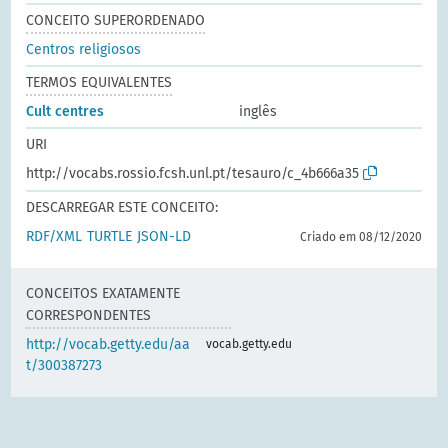
CONCEITO SUPERORDENADO
Centros religiosos
TERMOS EQUIVALENTES
Cult centres
inglês
URI
http://vocabs.rossio.fcsh.unl.pt/tesauro/c_4b666a35
DESCARREGAR ESTE CONCEITO:
RDF/XML
TURTLE
JSON-LD
Criado em 08/12/2020
CONCEITOS EXATAMENTE
CORRESPONDENTES
http://vocab.getty.edu/aa
vocab.getty.edu
t/300387273