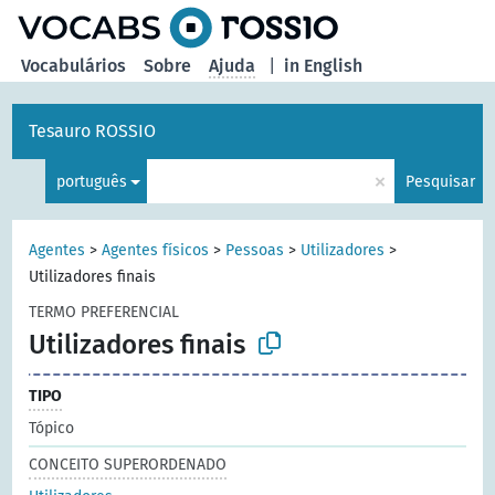
principal
Vocabulários
Sobre
Ajuda
|
in English
Tesauro ROSSIO
×
português
Pesquisar
Agentes
>
Agentes físicos
>
Pessoas
>
Utilizadores
>
Utilizadores finais
TERMO PREFERENCIAL
Utilizadores finais
TIPO
Tópico
CONCEITO SUPERORDENADO