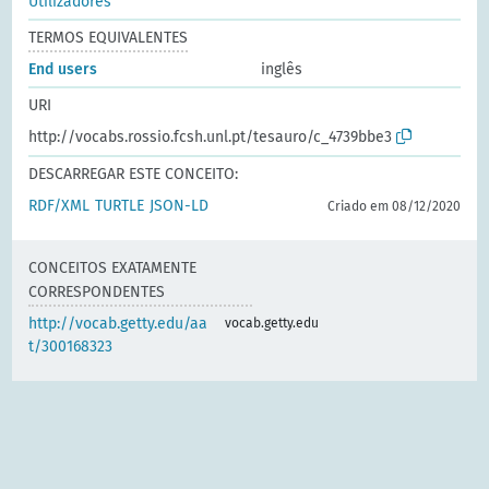
Utilizadores
TERMOS EQUIVALENTES
End users
inglês
URI
http://vocabs.rossio.fcsh.unl.pt/tesauro/c_4739bbe3
DESCARREGAR ESTE CONCEITO:
RDF/XML
TURTLE
JSON-LD
Criado em 08/12/2020
CONCEITOS EXATAMENTE
CORRESPONDENTES
http://vocab.getty.edu/aa
vocab.getty.edu
t/300168323