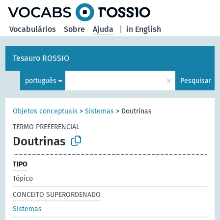
principal
Vocabulários
Sobre
Ajuda
|
in English
Tesauro ROSSIO
×
português
Pesquisar
Objetos conceptuais
>
Sistemas
>
Doutrinas
TERMO PREFERENCIAL
Doutrinas
TIPO
Tópico
CONCEITO SUPERORDENADO
Sistemas