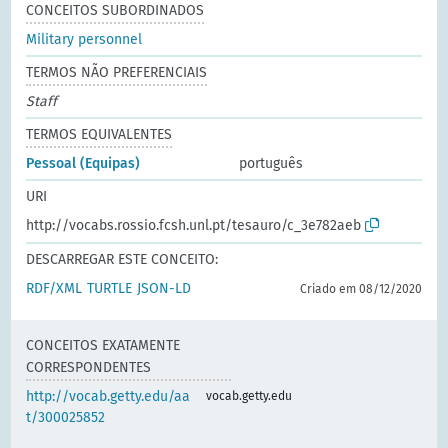
CONCEITOS SUBORDINADOS
Military personnel
TERMOS NÃO PREFERENCIAIS
Staff
TERMOS EQUIVALENTES
Pessoal (Equipas)
português
URI
http://vocabs.rossio.fcsh.unl.pt/tesauro/c_3e782aeb
DESCARREGAR ESTE CONCEITO:
RDF/XML
TURTLE
JSON-LD
Criado em 08/12/2020
CONCEITOS EXATAMENTE
CORRESPONDENTES
http://vocab.getty.edu/aa
vocab.getty.edu
t/300025852