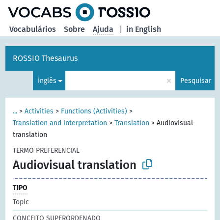
principal
Vocabulários
Sobre
Ajuda
|
in English
ROSSIO Thesaurus
×
inglês
Pesquisar
...
>
Activities
>
Functions (Activities)
>
Translation and interpretation
>
Translation
>
Audiovisual
translation
TERMO PREFERENCIAL
Audiovisual translation
TIPO
Topic
CONCEITO SUPERORDENADO