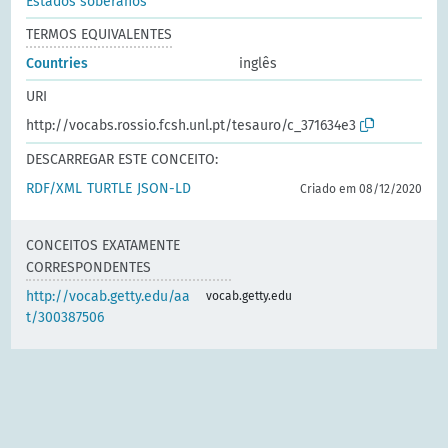
Estados soberanos
TERMOS EQUIVALENTES
Countries
inglês
URI
http://vocabs.rossio.fcsh.unl.pt/tesauro/c_371634e3
DESCARREGAR ESTE CONCEITO:
RDF/XML
TURTLE
JSON-LD
Criado em 08/12/2020
CONCEITOS EXATAMENTE
CORRESPONDENTES
http://vocab.getty.edu/aa
vocab.getty.edu
t/300387506