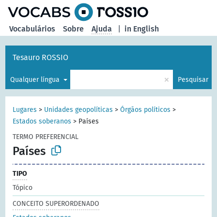
principal
Vocabulários
Sobre
Ajuda
|
in English
Tesauro ROSSIO
×
Qualquer língua
Pesquisar
Lugares
>
Unidades geopolíticas
>
Órgãos políticos
>
Estados soberanos
>
Países
TERMO PREFERENCIAL
Países
TIPO
Tópico
CONCEITO SUPERORDENADO