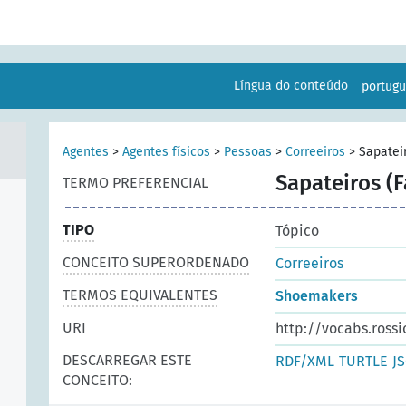
Língua do conteúdo
portug
Agentes
>
Agentes físicos
>
Pessoas
>
Correeiros
>
Sapatei
Sapateiros (F
TERMO PREFERENCIAL
TIPO
Tópico
CONCEITO SUPERORDENADO
Correeiros
TERMOS EQUIVALENTES
Shoemakers
URI
http://vocabs.rossi
DESCARREGAR ESTE
RDF/XML
TURTLE
J
CONCEITO: