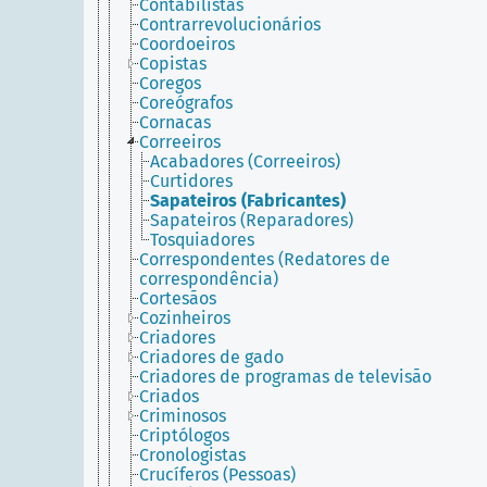
Contabilistas
Contrarrevolucionários
Coordoeiros
Copistas
Coregos
Coreógrafos
Cornacas
Correeiros
Acabadores (Correeiros)
Curtidores
Sapateiros (Fabricantes)
Sapateiros (Reparadores)
Tosquiadores
Correspondentes (Redatores de
correspondência)
Cortesãos
Cozinheiros
Criadores
Criadores de gado
Criadores de programas de televisão
Criados
Criminosos
Criptólogos
Cronologistas
Crucíferos (Pessoas)