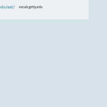
.edu/aat/
vocab.getty.edu