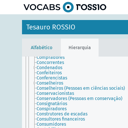
Coletores
principal
Colonos
Coloristas (Artistas de design gráfico)
Comendadores
Comerciantes
Tesauro ROSSIO
Comissários
Comissionistas
Comitentes
Compiladores (Pessoas na literatura)
Compositores (Pessoas na indústria de
Alfabético
Hierarquia
impressão)
Compradores
Concorrentes
Condenados
Confeiteiros
Conferencistas
Conselheiros
Conselheiros (Pessoas em ciências sociais)
Conservacionistas
Conservadores (Pessoas em conservação)
Consignatários
Conspiradores
Construtores de escadas
Consultores financeiros
Consumidores