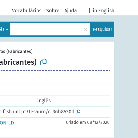
Vocabulários
Sobre
Ajuda
|
in English
×
uês
Pesquisar
ros (Fabricantes)
abricantes)
inglês
o.fcsh.unl.pt/tesauro/c_36b8530d
SON-LD
Criado em 08/12/2020