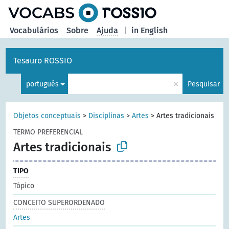
principal
Vocabulários
Sobre
Ajuda
|
in English
Tesauro ROSSIO
×
português
Pesquisar
Objetos conceptuais
>
Disciplinas
>
Artes
>
Artes tradicionais
TERMO PREFERENCIAL
Artes tradicionais
TIPO
Tópico
CONCEITO SUPERORDENADO
Artes