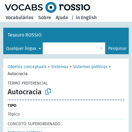
principal
Vocabulários
Sobre
Ajuda
|
in English
Tesauro ROSSIO
×
Qualquer língua
Pesquisar
Objetos conceptuais
>
Sistemas
>
Sistemas políticos
>
Autocracia
TERMO PREFERENCIAL
Autocracia
TIPO
Tópico
CONCEITO SUPERORDENADO