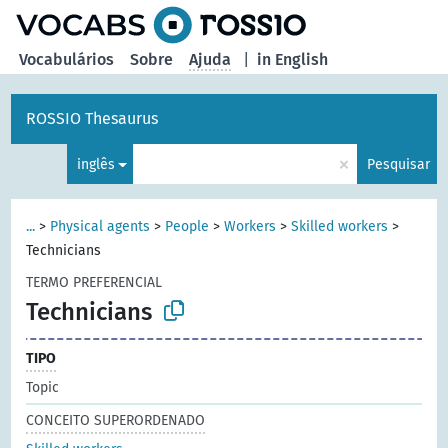
principal
Vocabulários
Sobre
Ajuda
|
in English
ROSSIO Thesaurus
×
inglês
Pesquisar
...
>
Physical agents
>
People
>
Workers
>
Skilled workers
>
Technicians
TERMO PREFERENCIAL
Technicians
TIPO
Topic
CONCEITO SUPERORDENADO