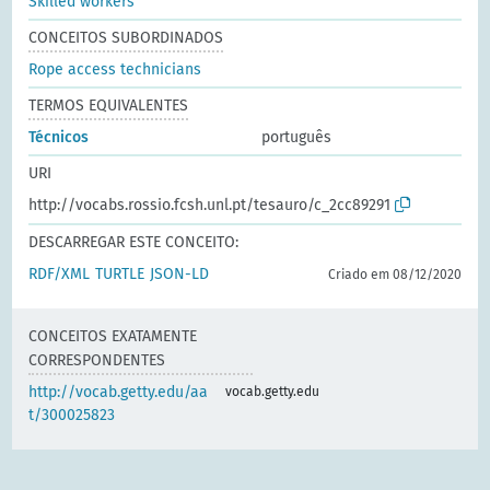
Skilled workers
CONCEITOS SUBORDINADOS
Rope access technicians
TERMOS EQUIVALENTES
Técnicos
português
URI
http://vocabs.rossio.fcsh.unl.pt/tesauro/c_2cc89291
DESCARREGAR ESTE CONCEITO:
RDF/XML
TURTLE
JSON-LD
Criado em 08/12/2020
CONCEITOS EXATAMENTE
CORRESPONDENTES
http://vocab.getty.edu/aa
vocab.getty.edu
t/300025823