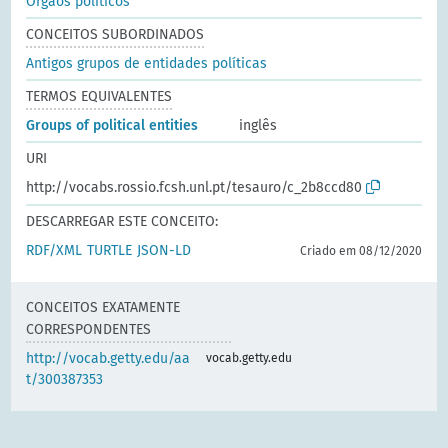
Órgãos políticos
CONCEITOS SUBORDINADOS
Antigos grupos de entidades políticas
TERMOS EQUIVALENTES
Groups of political entities
inglês
URI
http://vocabs.rossio.fcsh.unl.pt/tesauro/c_2b8ccd80
DESCARREGAR ESTE CONCEITO:
RDF/XML
TURTLE
JSON-LD
Criado em 08/12/2020
CONCEITOS EXATAMENTE
CORRESPONDENTES
http://vocab.getty.edu/aa
vocab.getty.edu
t/300387353