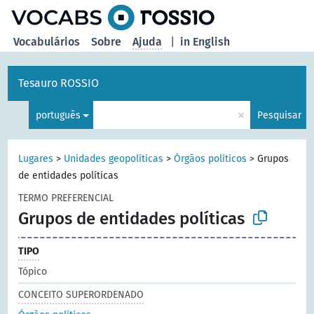
principal
Vocabulários
Sobre
Ajuda
|
in English
Tesauro ROSSIO
×
português
Pesquisar
Lugares
>
Unidades geopolíticas
>
Órgãos políticos
>
Grupos
de entidades políticas
TERMO PREFERENCIAL
Grupos de entidades políticas
TIPO
Tópico
CONCEITO SUPERORDENADO