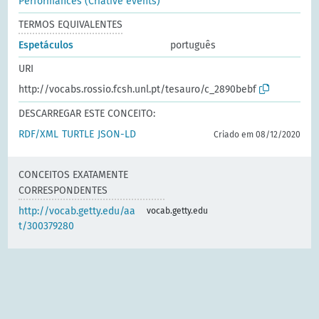
Performances (Criative events)
TERMOS EQUIVALENTES
Espetáculos
português
URI
http://vocabs.rossio.fcsh.unl.pt/tesauro/c_2890bebf
DESCARREGAR ESTE CONCEITO:
RDF/XML
TURTLE
JSON-LD
Criado em 08/12/2020
CONCEITOS EXATAMENTE
CORRESPONDENTES
http://vocab.getty.edu/aa
vocab.getty.edu
t/300379280