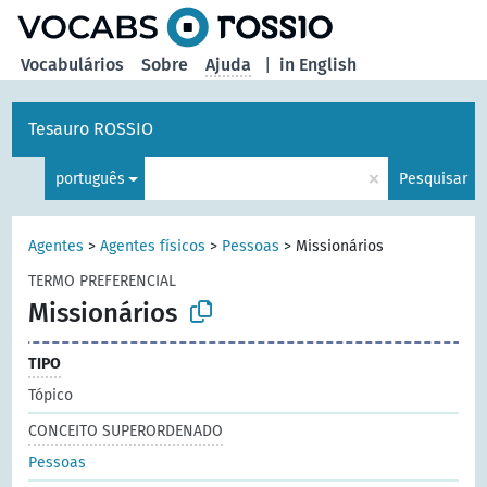
principal
Vocabulários
Sobre
Ajuda
|
in English
Tesauro ROSSIO
×
português
Pesquisar
Agentes
>
Agentes físicos
>
Pessoas
>
Missionários
TERMO PREFERENCIAL
Missionários
TIPO
Tópico
CONCEITO SUPERORDENADO
Pessoas