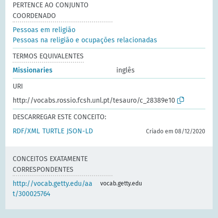
PERTENCE AO CONJUNTO
COORDENADO
Pessoas em religião
Pessoas na religião e ocupações relacionadas
TERMOS EQUIVALENTES
Missionaries
inglês
URI
http://vocabs.rossio.fcsh.unl.pt/tesauro/c_28389e10
DESCARREGAR ESTE CONCEITO:
RDF/XML
TURTLE
JSON-LD
Criado em 08/12/2020
CONCEITOS EXATAMENTE
CORRESPONDENTES
http://vocab.getty.edu/aa
vocab.getty.edu
t/300025764