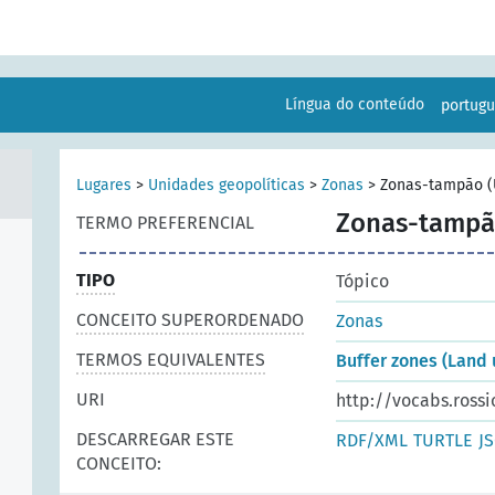
Língua do conteúdo
portug
Lugares
>
Unidades geopolíticas
>
Zonas
>
Zonas-tampão (U
Zonas-tampão
TERMO PREFERENCIAL
TIPO
Tópico
CONCEITO SUPERORDENADO
Zonas
TERMOS EQUIVALENTES
Buffer zones (Land 
URI
http://vocabs.rossi
DESCARREGAR ESTE
RDF/XML
TURTLE
J
CONCEITO: