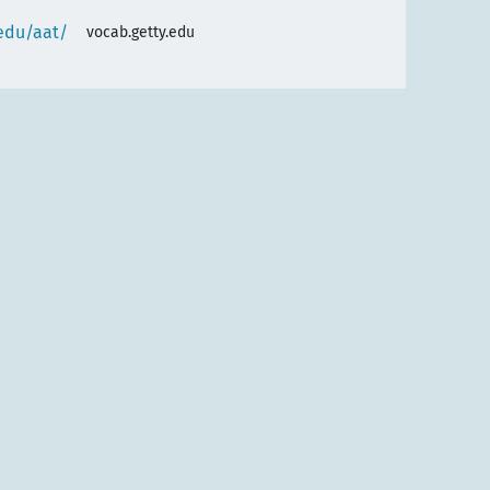
.edu/aat/
vocab.getty.edu