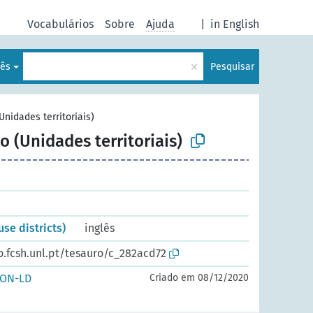
Vocabulários
Sobre
Ajuda
|
in English
×
uês
Pesquisar
nidades territoriais)
 (Unidades territoriais)
use districts)
inglês
o.fcsh.unl.pt/tesauro/c_282acd72
SON-LD
Criado em 08/12/2020