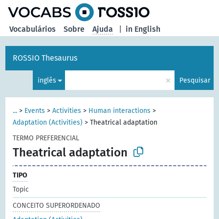
principal
Vocabulários
Sobre
Ajuda
|
in English
ROSSIO Thesaurus
×
inglês
Pesquisar
...
>
Events
>
Activities
>
Human interactions
>
Adaptation (Activities)
>
Theatrical adaptation
TERMO PREFERENCIAL
Theatrical adaptation
TIPO
Topic
CONCEITO SUPERORDENADO