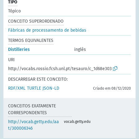
TIPO
Tópico
CONCEITO SUPERORDENADO
Fábricas de processamento de bebidas
TERMOS EQUIVALENTES
Distilleries
inglês
URI
http://vocabs.rossio.fcsh.unl.pt/tesauro/c_1d68e303
DESCARREGAR ESTE CONCEITO:
RDF/XML
TURTLE
JSON-LD
Criado em 08/12/2020
CONCEITOS EXATAMENTE
CORRESPONDENTES
http://vocab.getty.edu/aa
vocab.getty.edu
t/300006346