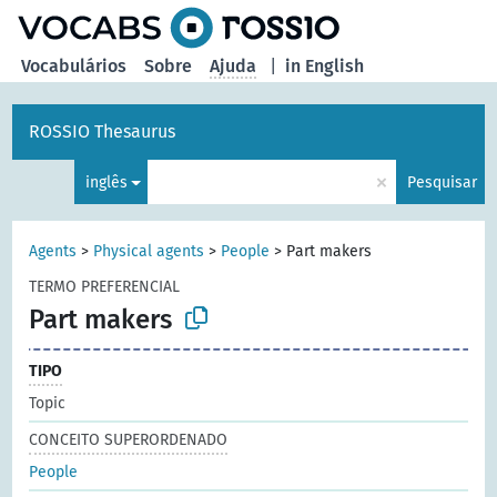
principal
Vocabulários
Sobre
Ajuda
|
in English
ROSSIO Thesaurus
×
inglês
Pesquisar
Agents
>
Physical agents
>
People
>
Part makers
TERMO PREFERENCIAL
Part makers
TIPO
Topic
CONCEITO SUPERORDENADO
People