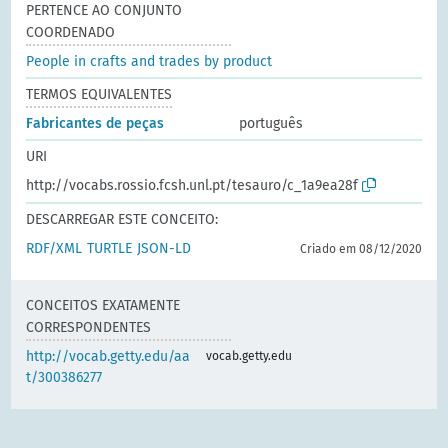
PERTENCE AO CONJUNTO
COORDENADO
People in crafts and trades by product
TERMOS EQUIVALENTES
Fabricantes de peças
português
URI
http://vocabs.rossio.fcsh.unl.pt/tesauro/c_1a9ea28f
DESCARREGAR ESTE CONCEITO:
RDF/XML
TURTLE
JSON-LD
Criado em 08/12/2020
CONCEITOS EXATAMENTE
CORRESPONDENTES
http://vocab.getty.edu/aa
vocab.getty.edu
t/300386277