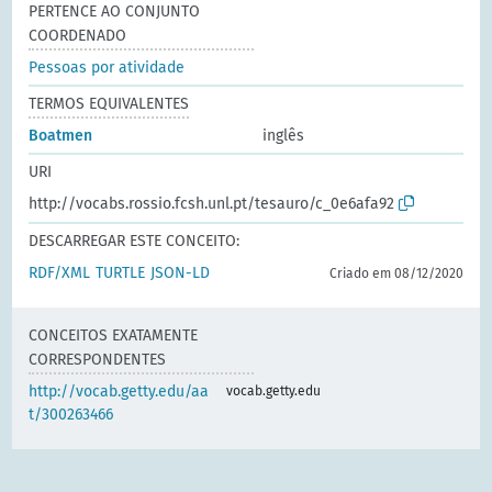
PERTENCE AO CONJUNTO
COORDENADO
Pessoas por atividade
TERMOS EQUIVALENTES
Boatmen
inglês
URI
http://vocabs.rossio.fcsh.unl.pt/tesauro/c_0e6afa92
DESCARREGAR ESTE CONCEITO:
RDF/XML
TURTLE
JSON-LD
Criado em 08/12/2020
CONCEITOS EXATAMENTE
CORRESPONDENTES
http://vocab.getty.edu/aa
vocab.getty.edu
t/300263466