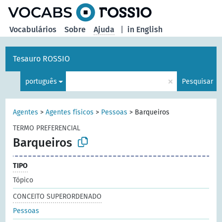
principal
Vocabulários
Sobre
Ajuda
|
in English
Tesauro ROSSIO
×
português
Pesquisar
Agentes
>
Agentes físicos
>
Pessoas
>
Barqueiros
TERMO PREFERENCIAL
Barqueiros
TIPO
Tópico
CONCEITO SUPERORDENADO
Pessoas