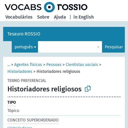
principal
Vocabulários
Sobre
Ajuda
|
in English
Tesauro ROSSIO
×
português
Pesquisar
...
>
Agentes físicos
>
Pessoas
>
Cientistas sociais
>
Historiadores
>
Historiadores religiosos
TERMO PREFERENCIAL
Historiadores religiosos
TIPO
Tópico
CONCEITO SUPERORDENADO