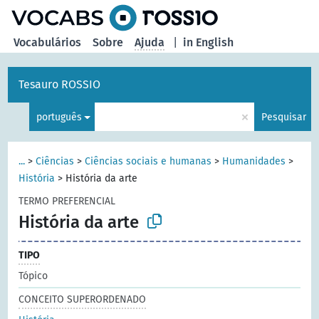
principal
Vocabulários
Sobre
Ajuda
|
in English
Tesauro ROSSIO
×
português
Pesquisar
...
>
Ciências
>
Ciências sociais e humanas
>
Humanidades
>
História
>
História da arte
TERMO PREFERENCIAL
História da arte
TIPO
Tópico
CONCEITO SUPERORDENADO