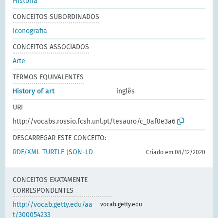
História
CONCEITOS SUBORDINADOS
Iconografia
CONCEITOS ASSOCIADOS
Arte
TERMOS EQUIVALENTES
History of art
inglês
URI
http://vocabs.rossio.fcsh.unl.pt/tesauro/c_0af0e3a6
DESCARREGAR ESTE CONCEITO:
RDF/XML
TURTLE
JSON-LD
Criado em 08/12/2020
CONCEITOS EXATAMENTE
CORRESPONDENTES
http://vocab.getty.edu/aa
vocab.getty.edu
t/300054233