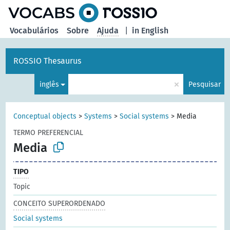
principal
Vocabulários
Sobre
Ajuda
|
in English
ROSSIO Thesaurus
×
inglês
Pesquisar
Conceptual objects
>
Systems
>
Social systems
>
Media
TERMO PREFERENCIAL
Media
TIPO
Topic
CONCEITO SUPERORDENADO
Social systems