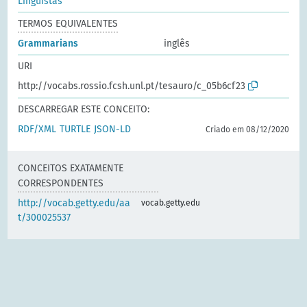
Linguistas
TERMOS EQUIVALENTES
Grammarians
inglês
URI
http://vocabs.rossio.fcsh.unl.pt/tesauro/c_05b6cf23
DESCARREGAR ESTE CONCEITO:
RDF/XML
TURTLE
JSON-LD
Criado em 08/12/2020
CONCEITOS EXATAMENTE
CORRESPONDENTES
http://vocab.getty.edu/aa
vocab.getty.edu
t/300025537