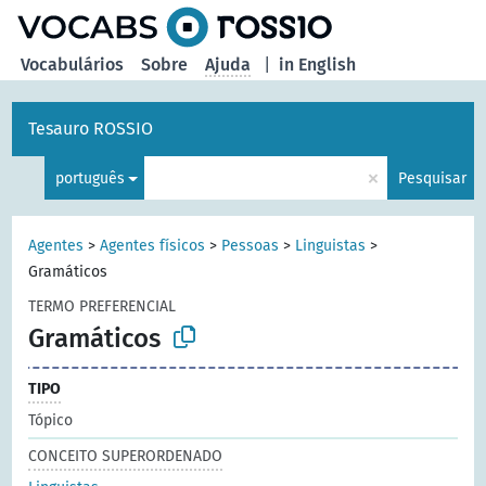
principal
Vocabulários
Sobre
Ajuda
|
in English
Tesauro ROSSIO
×
português
Pesquisar
Agentes
>
Agentes físicos
>
Pessoas
>
Linguistas
>
Gramáticos
TERMO PREFERENCIAL
Gramáticos
TIPO
Tópico
CONCEITO SUPERORDENADO