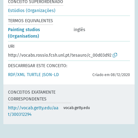
CONCEITO SUPERORDENADO
Estúdios (Organizações)
TERMOS EQUIVALENTES
Painting studios
inglês
(Organisations)
URI
http://vocabs.rossio.fcsh.unl.pt/tesauro/c_00d03d92
DESCARREGAR ESTE CONCEITO:
RDF/XML
TURTLE
JSON-LD
Criado em 08/12/2020
CONCEITOS EXATAMENTE
CORRESPONDENTES
http://vocab.getty.edu/aa
vocab.getty.edu
t/300312294