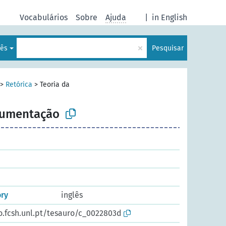
Vocabulários
Sobre
Ajuda
|
in English
×
uês
Pesquisar
>
Retórica
>
Teoria da
gumentação
ry
inglês
o.fcsh.unl.pt/tesauro/c_0022803d