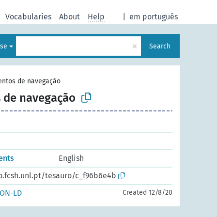
Vocabularies
About
Help
|
em português
×
ese
Search
entos de navegação
 de navegação
ents
English
o.fcsh.unl.pt/tesauro/c_f96b6e4b
SON-LD
Created 12/8/20