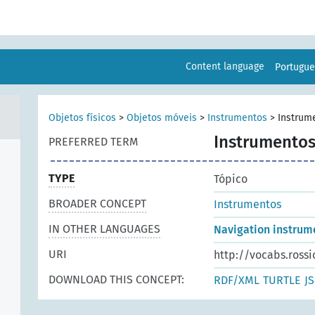
Content language
Portugu
Objetos físicos
>
Objetos móveis
>
Instrumentos
>
Instrum
Instrumentos
PREFERRED TERM
TYPE
Tópico
BROADER CONCEPT
Instrumentos
IN OTHER LANGUAGES
Navigation instrum
URI
http://vocabs.rossi
DOWNLOAD THIS CONCEPT:
RDF/XML
TURTLE
J