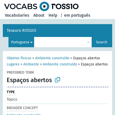
Vocabularies
About
Help
|
em português
Tesauro ROSSIO
×
Portuguese
Search
Objetos físicos
>
Ambiente construído
>
Espaços abertos
Lugares
>
Ambiente
>
Ambiente construído
>
Espaços abertos
PREFERRED TERM
Espaços abertos
TYPE
Tópico
BROADER CONCEPT