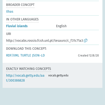
BROADER CONCEPT
Ilhas
IN OTHER LANGUAGES
Fluvial islands
English
URI
http://vocabs.rossio.fcsh.unl.pt/tesauro/c_f31c71a3
DOWNLOAD THIS CONCEPT:
RDF/XML
TURTLE
JSON-LD
Created 12/8/20
EXACTLY MATCHING CONCEPTS
http://vocab.getty.edu/aa
vocab.getty.edu
t/300386828