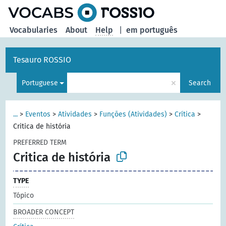
Vocabularies
About
Help
|
em português
Tesauro ROSSIO
×
Portuguese
Search
...
>
Eventos
>
Atividades
>
Funções (Atividades)
>
Crítica
>
Critica de história
PREFERRED TERM
Critica de história
TYPE
Tópico
BROADER CONCEPT