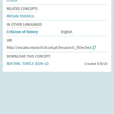
Crítica
RELATED CONCEPTS
Método histórico
IN OTHER LANGUAGES
Criticism of history
English
URI
http://vocabs.rossio.fcsh.unl.pt/tesauro/c_f03ecb43
DOWNLOAD THIS CONCEPT:
RDF/XML
TURTLE
JSON-LD
Created 12/8/20