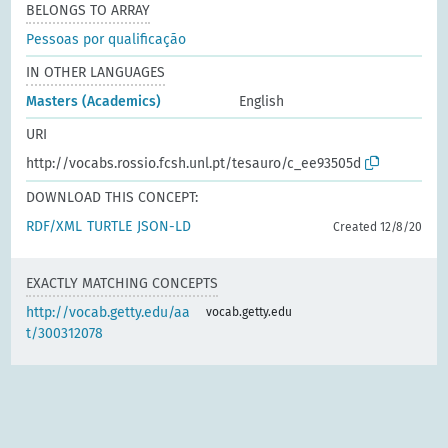
BELONGS TO ARRAY
Pessoas por qualificação
IN OTHER LANGUAGES
Masters (Academics)
English
URI
http://vocabs.rossio.fcsh.unl.pt/tesauro/c_ee93505d
DOWNLOAD THIS CONCEPT:
RDF/XML
TURTLE
JSON-LD
Created 12/8/20
EXACTLY MATCHING CONCEPTS
http://vocab.getty.edu/aa
vocab.getty.edu
t/300312078