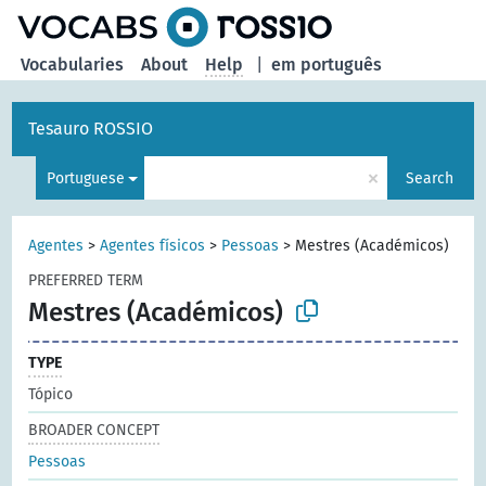
Vocabularies
About
Help
|
em português
Tesauro ROSSIO
×
Portuguese
Search
Agentes
>
Agentes físicos
>
Pessoas
>
Mestres (Académicos)
PREFERRED TERM
Mestres (Académicos)
TYPE
Tópico
BROADER CONCEPT
Pessoas