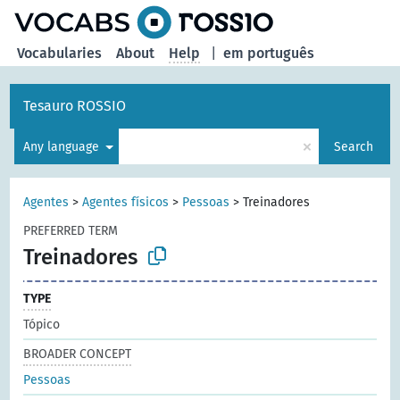
Vocabularies
About
Help
|
em português
Tesauro ROSSIO
×
Any language
Search
Agentes
>
Agentes físicos
>
Pessoas
>
Treinadores
PREFERRED TERM
Treinadores
TYPE
Tópico
BROADER CONCEPT
Pessoas