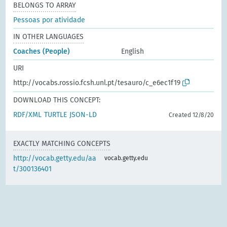
BELONGS TO ARRAY
Pessoas por atividade
IN OTHER LANGUAGES
Coaches (People)
English
URI
http://vocabs.rossio.fcsh.unl.pt/tesauro/c_e6ec1f19
DOWNLOAD THIS CONCEPT:
RDF/XML
TURTLE
JSON-LD
Created 12/8/20
EXACTLY MATCHING CONCEPTS
http://vocab.getty.edu/aa
vocab.getty.edu
t/300136401