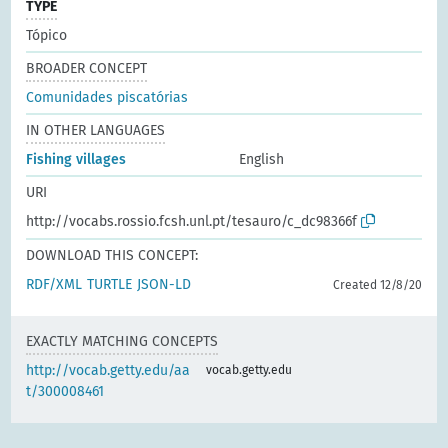
TYPE
Tópico
BROADER CONCEPT
Comunidades piscatórias
IN OTHER LANGUAGES
Fishing villages
English
URI
http://vocabs.rossio.fcsh.unl.pt/tesauro/c_dc98366f
DOWNLOAD THIS CONCEPT:
RDF/XML
TURTLE
JSON-LD
Created 12/8/20
EXACTLY MATCHING CONCEPTS
http://vocab.getty.edu/aa
vocab.getty.edu
t/300008461