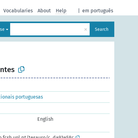
Vocabularies
About
Help
|
em português
×
ese
Search
intes
ionais portuguesas
English
o.fcsh.unl.pt/tesauro/c_da93e58c