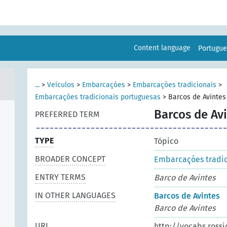
Content language
Portugu
...
>
Veículos
>
Embarcações
>
Embarcações tradicionais
>
Embarcações tradicionais portuguesas
>
Barcos de Avintes
Barcos de Av
PREFERRED TERM
TYPE
Tópico
BROADER CONCEPT
Embarcações tradic
ENTRY TERMS
Barco de Avintes
IN OTHER LANGUAGES
Barcos de Avintes
Barco de Avintes
URI
http://vocabs.rossi