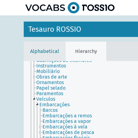
Objetos físicos
Ambiente construído
Bens
Características físicas
Materiais
Tesauro ROSSIO
Objetos móveis
Artefactos
Coleções (Conjuntos de objetos)
Contentores
Alphabetical
Hierarchy
Equipamentos
Guarnições de interiores
Instrumentos
Mobiliário
Obras de arte
Ornamentos
Papel selado
Paramentos
Veículos
Embarcações
Barcos
Embarcações a remos
Embarcações a vapor
Embarcações à vela
Embarcações de pesca
Embarcações fluviais