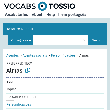
Vocabularies
About
Help
|
em português
Tesauro ROSSIO
×
Portuguese
Search
Agentes
>
Agentes sociais
>
Personificações
>
Almas
PREFERRED TERM
Almas
TYPE
Tópico
BROADER CONCEPT
Personificações