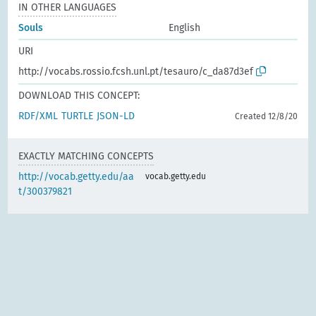
IN OTHER LANGUAGES
Souls
English
URI
http://vocabs.rossio.fcsh.unl.pt/tesauro/c_da87d3ef
DOWNLOAD THIS CONCEPT:
RDF/XML
TURTLE
JSON-LD
Created 12/8/20
EXACTLY MATCHING CONCEPTS
http://vocab.getty.edu/aa
vocab.getty.edu
t/300379821