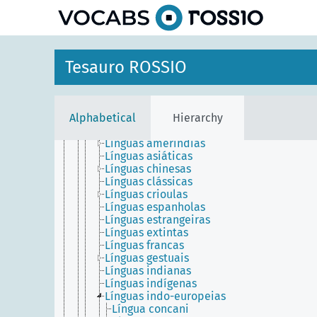
Língua basca
Língua etrusca
Língua húngara
Língua japonesa
Língua malaia
Tesauro ROSSIO
Língua materna
Língua segunda
Língua tétum
Língua turca
Alphabetical
Hierarchy
Línguas africanas
Línguas afro-asiáticas
Línguas ameríndias
Línguas asiáticas
Línguas chinesas
Línguas clássicas
Línguas crioulas
Línguas espanholas
Línguas estrangeiras
Línguas extintas
Línguas francas
Línguas gestuais
Línguas indianas
Línguas indígenas
Línguas indo-europeias
Língua concani