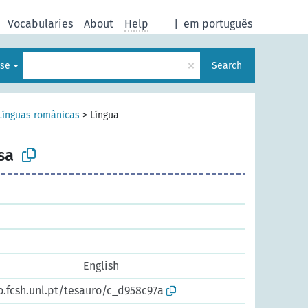
Vocabularies
About
Help
|
em português
×
ese
Search
Línguas românicas
>
Língua
sa
English
o.fcsh.unl.pt/tesauro/c_d958c97a