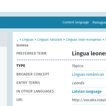
Content language
Portugu
...
>
Línguas
>
Línguas naturais
>
Línguas indo-europeias
>
leonesa
Língua leone
PREFERRED TERM
TYPE
Tópico
BROADER CONCEPT
Línguas românicas
ENTRY TERMS
Leonês
IN OTHER LANGUAGES
Latvian language
URI
http://vocabs.rossi