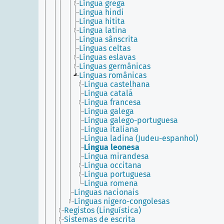
Língua grega
Língua hindi
Língua hitita
Língua latina
Língua sânscrita
Línguas celtas
Línguas eslavas
Línguas germânicas
Línguas românicas
Língua castelhana
Língua catalã
Língua francesa
Língua galega
Língua galego-portuguesa
Língua italiana
Língua ladina (Judeu-espanhol)
Língua leonesa
Língua mirandesa
Língua occitana
Língua portuguesa
Língua romena
Línguas nacionais
Línguas nigero-congolesas
Registos (Linguística)
Sistemas de escrita