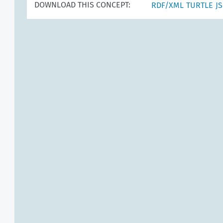
DOWNLOAD THIS CONCEPT:
RDF/XML
TURTLE
J