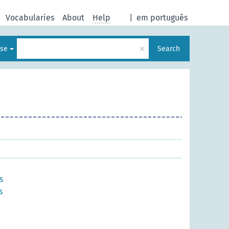
Vocabularies
About
Help
|
em português
×
ese
Search
s
s