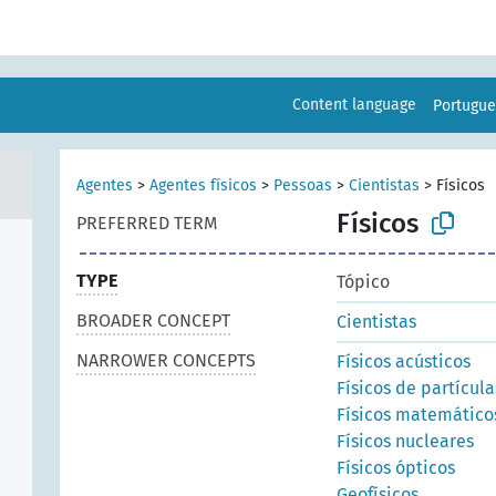
Content language
Portugu
)
Agentes
>
Agentes físicos
>
Pessoas
>
Cientistas
>
Físicos
Físicos
PREFERRED TERM
TYPE
Tópico
BROADER CONCEPT
Cientistas
NARROWER CONCEPTS
Físicos acústicos
Físicos de partícula
Físicos matemático
Físicos nucleares
Físicos ópticos
Geofísicos