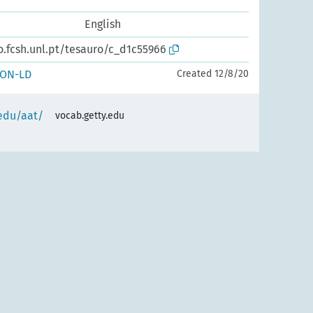
English
o.fcsh.unl.pt/tesauro/c_d1c55966
SON-LD
Created 12/8/20
.edu/aat/
vocab.getty.edu