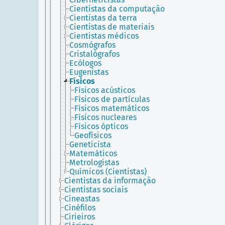
Cientistas da computação
Cientistas da terra
Cientistas de materiais
Cientistas médicos
Cosmógrafos
Cristalógrafos
Ecólogos
Eugenistas
Físicos
Físicos acústicos
Físicos de partículas
Físicos matemáticos
Físicos nucleares
Físicos ópticos
Geofísicos
Geneticista
Matemáticos
Metrologistas
Químicos (Cientistas)
Cientistas da informação
Cientistas sociais
Cineastas
Cinéfilos
Cirieiros