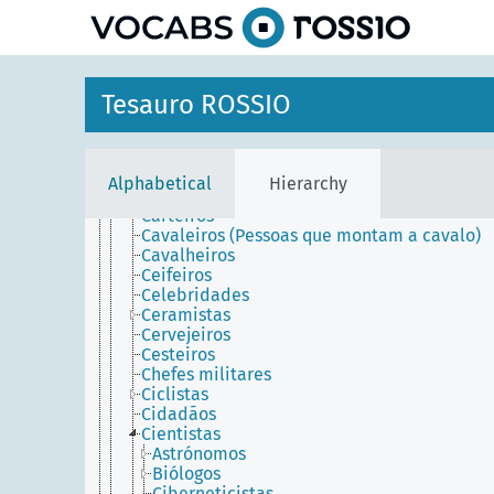
Cabeleireiros (Pessoas)
Caçadores
Caixistas (Tipógrafos)
Calígrafos
Candeeireiros
Tesauro ROSSIO
Capitalistas
Carniceiros
Carregadores
Carregadores (Transportadores de bagagem
Alphabetical
Hierarchy
Carreteiros (Artífices)
Carteiros
Cavaleiros (Pessoas que montam a cavalo)
Cavalheiros
Ceifeiros
Celebridades
Ceramistas
Cervejeiros
Cesteiros
Chefes militares
Ciclistas
Cidadãos
Cientistas
Astrónomos
Biólogos
Ciberneticistas