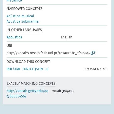
Mecânica
NARROWER CONCEPTS
Acústica musical
Acústica submarina
IN OTHER LANGUAGES
Acoustics
English
URI
http://vocabs.rossio.fcsh.unl.pt/tesauro/c_cf6162a4
DOWNLOAD THIS CONCEPT:
RDF/XML
TURTLE
JSON-LD
Created 12/8/20
EXACTLY MATCHING CONCEPTS
http://vocab.getty.edu/aa
vocab.getty.edu
t/300054562