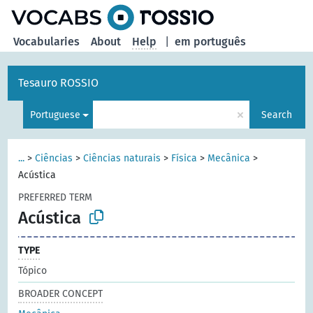
Vocabularies
About
Help
|
em português
Tesauro ROSSIO
×
Portuguese
Search
...
>
Ciências
>
Ciências naturais
>
Física
>
Mecânica
>
Acústica
PREFERRED TERM
Acústica
TYPE
Tópico
BROADER CONCEPT