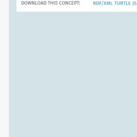
DOWNLOAD THIS CONCEPT:
RDF/XML
TURTLE
J