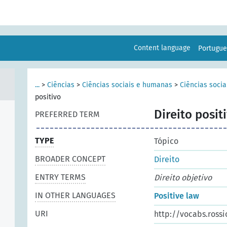
Content language
Portugu
...
>
Ciências
>
Ciências sociais e humanas
>
Ciências socia
positivo
Direito posit
PREFERRED TERM
TYPE
Tópico
BROADER CONCEPT
Direito
ENTRY TERMS
Direito objetivo
IN OTHER LANGUAGES
Positive law
URI
http://vocabs.rossi