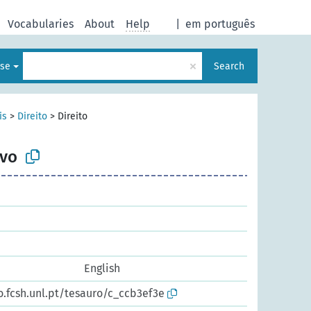
Vocabularies
About
Help
|
em português
×
ese
Search
is
>
Direito
>
Direito
ivo
English
o.fcsh.unl.pt/tesauro/c_ccb3ef3e