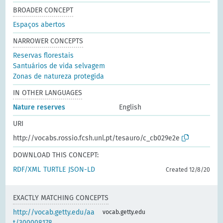
BROADER CONCEPT
Espaços abertos
NARROWER CONCEPTS
Reservas florestais
Santuários de vida selvagem
Zonas de natureza protegida
IN OTHER LANGUAGES
Nature reserves
English
URI
http://vocabs.rossio.fcsh.unl.pt/tesauro/c_cb029e2e
DOWNLOAD THIS CONCEPT:
RDF/XML
TURTLE
JSON-LD
Created 12/8/20
EXACTLY MATCHING CONCEPTS
http://vocab.getty.edu/aa
vocab.getty.edu
t/300008178