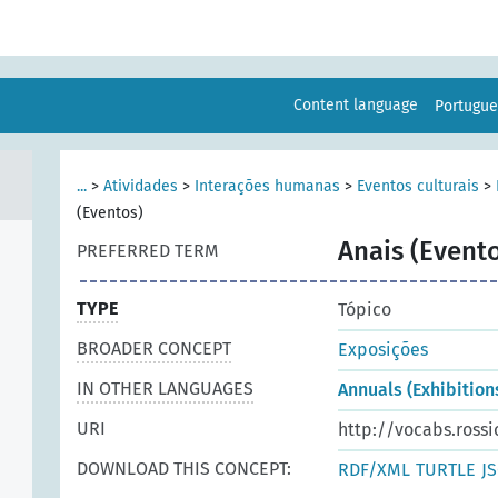
Content language
Portugu
...
>
Atividades
>
Interações humanas
>
Eventos culturais
>
(Eventos)
Anais (Event
PREFERRED TERM
TYPE
Tópico
BROADER CONCEPT
Exposições
IN OTHER LANGUAGES
Annuals (Exhibition
URI
http://vocabs.rossi
DOWNLOAD THIS CONCEPT:
RDF/XML
TURTLE
J