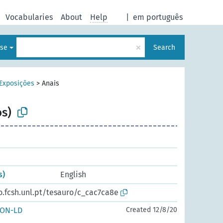
Vocabularies
About
Help
|
em português
×
ese
Search
Exposições
>
Anais
os)
s)
English
o.fcsh.unl.pt/tesauro/c_cac7ca8e
SON-LD
Created 12/8/20