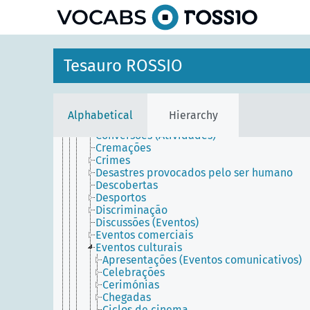
Assistência (Atividades)
Atividades mentais
Autópsias
Boicotes
Campanhas
Tesauro ROSSIO
Campismo
Canibalismo
Colecionismo
Conflitos armados
Alphabetical
Hierarchy
Conquistas
Conversões (Atividades)
Cremações
Crimes
Desastres provocados pelo ser humano
Descobertas
Desportos
Discriminação
Discussões (Eventos)
Eventos comerciais
Eventos culturais
Apresentações (Eventos comunicativos)
Celebrações
Cerimónias
Chegadas
Ciclos de cinema