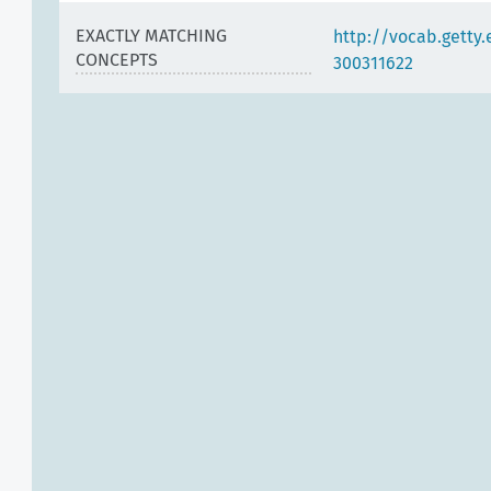
EXACTLY MATCHING
http://vocab.getty
CONCEPTS
300311622