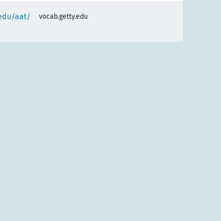
.edu/aat/
vocab.getty.edu