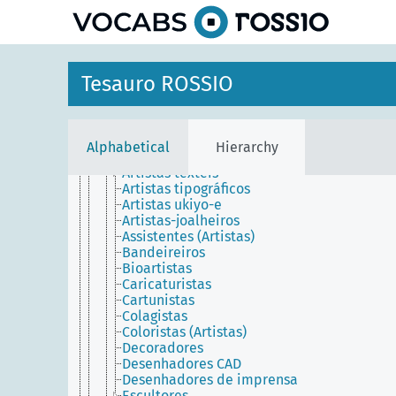
Artistas oficiais
Artistas originais
Artistas performáticos
Artistas plásticos
Artistas populares
Tesauro ROSSIO
Artistas postais
Artistas publicitários
Artistas públicos
Artistas religiosos
Alphabetical
Hierarchy
Artistas residentes
Artistas têxteis
Artistas tipográficos
Artistas ukiyo-e
Artistas-joalheiros
Assistentes (Artistas)
Bandeireiros
Bioartistas
Caricaturistas
Cartunistas
Colagistas
Coloristas (Artistas)
Decoradores
Desenhadores CAD
Desenhadores de imprensa
Escultores