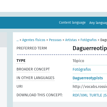
Content language
Any langu
...
>
Agentes físicos
>
Pessoas
>
Artistas
>
Fotógrafos
>
Dagu
Daguerreotip
PREFERRED TERM
TYPE
Tópico
BROADER CONCEPT
Fotógrafos
IN OTHER LANGUAGES
Daguerreotypists
URI
http://vocabs.rossi
DOWNLOAD THIS CONCEPT:
RDF/XML
TURTLE
J