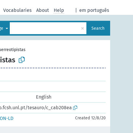
Vocabularies
About
Help
|
em português
×
age
Search
erreotipistas
istas
English
o.fcsh.unl.pt/tesauro/c_cab208ea
SON-LD
Created 12/8/20