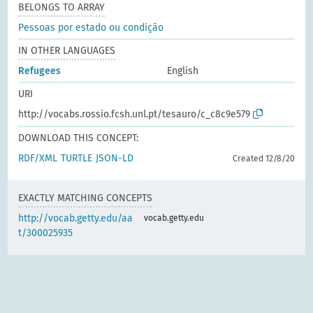
BELONGS TO ARRAY
Pessoas por estado ou condição
IN OTHER LANGUAGES
Refugees
English
URI
http://vocabs.rossio.fcsh.unl.pt/tesauro/c_c8c9e579
DOWNLOAD THIS CONCEPT:
RDF/XML
TURTLE
JSON-LD
Created 12/8/20
EXACTLY MATCHING CONCEPTS
http://vocab.getty.edu/aa
vocab.getty.edu
t/300025935