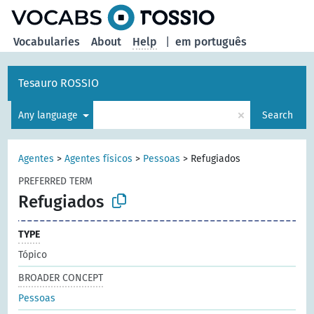
Vocabularies
About
Help
|
em português
Tesauro ROSSIO
×
Any language
Search
Agentes
>
Agentes físicos
>
Pessoas
>
Refugiados
PREFERRED TERM
Refugiados
TYPE
Tópico
BROADER CONCEPT
Pessoas