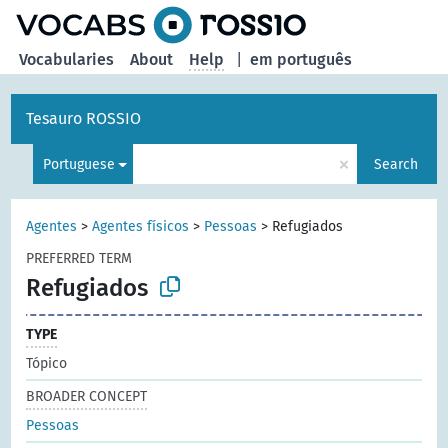
Vocabularies
About
Help
|
em português
Tesauro ROSSIO
×
Portuguese
Search
Agentes
>
Agentes físicos
>
Pessoas
>
Refugiados
PREFERRED TERM
Refugiados
TYPE
Tópico
BROADER CONCEPT
Pessoas