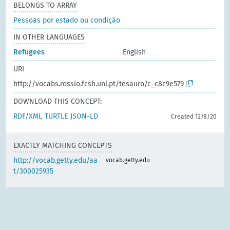
BELONGS TO ARRAY
Pessoas por estado ou condição
IN OTHER LANGUAGES
Refugees
English
URI
http://vocabs.rossio.fcsh.unl.pt/tesauro/c_c8c9e579
DOWNLOAD THIS CONCEPT:
RDF/XML
TURTLE
JSON-LD
Created 12/8/20
EXACTLY MATCHING CONCEPTS
http://vocab.getty.edu/aa
vocab.getty.edu
t/300025935