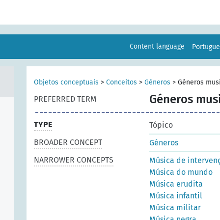
Content language
Portugu
Objetos conceptuais
>
Conceitos
>
Géneros
>
Géneros musi
Géneros musi
PREFERRED TERM
TYPE
Tópico
BROADER CONCEPT
Géneros
NARROWER CONCEPTS
Música de interven
Música do mundo
Música erudita
Música infantil
Música militar
Música negra