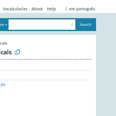
Vocabularies
About
Help
|
em português
×
ese
Search
cais
cais
ção