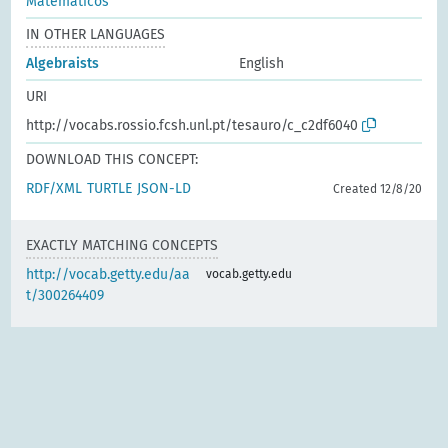
Matemáticos
IN OTHER LANGUAGES
Algebraists
English
URI
http://vocabs.rossio.fcsh.unl.pt/tesauro/c_c2df6040
DOWNLOAD THIS CONCEPT:
RDF/XML
TURTLE
JSON-LD
Created 12/8/20
EXACTLY MATCHING CONCEPTS
http://vocab.getty.edu/aa
vocab.getty.edu
t/300264409