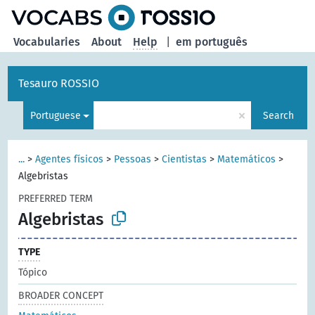
Vocabularies
About
Help
|
em português
Tesauro ROSSIO
×
Portuguese
Search
...
>
Agentes físicos
>
Pessoas
>
Cientistas
>
Matemáticos
>
Algebristas
PREFERRED TERM
Algebristas
TYPE
Tópico
BROADER CONCEPT