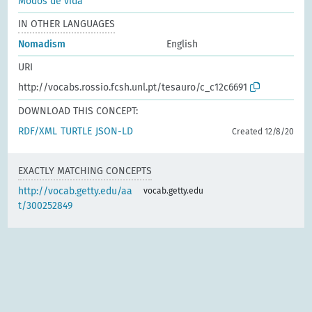
Modos de vida
IN OTHER LANGUAGES
Nomadism
English
URI
http://vocabs.rossio.fcsh.unl.pt/tesauro/c_c12c6691
DOWNLOAD THIS CONCEPT:
RDF/XML
TURTLE
JSON-LD
Created 12/8/20
EXACTLY MATCHING CONCEPTS
http://vocab.getty.edu/aa
vocab.getty.edu
t/300252849