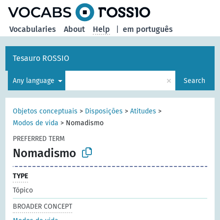
Vocabularies
About
Help
|
em português
Tesauro ROSSIO
×
Any language
Search
Objetos conceptuais
>
Disposições
>
Atitudes
>
Modos de vida
>
Nomadismo
PREFERRED TERM
Nomadismo
TYPE
Tópico
BROADER CONCEPT