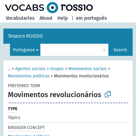
Vocabularies
About
Help
|
em português
Tesauro ROSSIO
×
Portuguese
Search
...
>
Agentes sociais
>
Grupos
>
Movimentos sociais
>
Movimentos políticos
>
Movimentos revolucionários
PREFERRED TERM
Movimentos revolucionários
TYPE
Tópico
BROADER CONCEPT